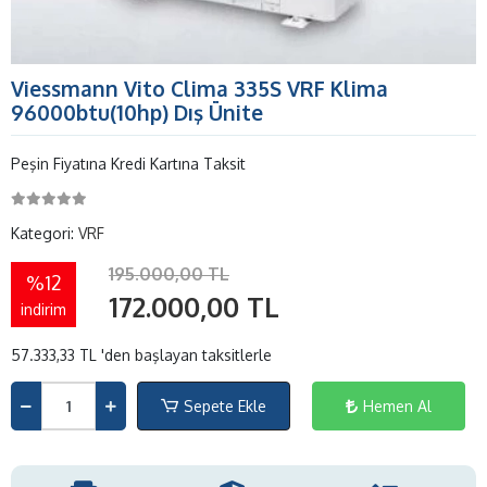
Viessmann Vito Clima 335S VRF Klima
96000btu(10hp) Dış Ünite
Peşin Fiyatına Kredi Kartına Taksit
Kategori:
VRF
195.000,00 TL
%12
172.000,00 TL
indirim
57.333,33 TL 'den başlayan taksitlerle
Sepete Ekle
Hemen Al