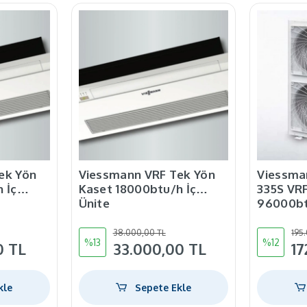
ek Yön
Viessmann VRF Tek Yön
Viessma
 İç
Kaset 18000btu/h İç
335S VR
Ünite
96000bt
38.000,00 TL
195
%13
%12
0 TL
33.000,00 TL
17
kle
Sepete Ekle