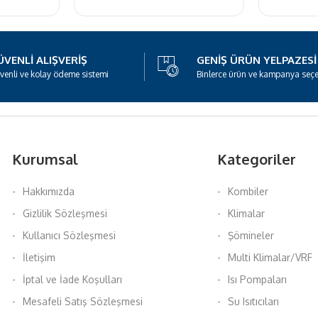
VENLI ALIŞVERIŞ
GENIŞ ÜRÜN YELPAZESI
venli ve kolay ödeme sistemi
Binlerce ürün ve kampanya seç
Kurumsal
Kategoriler
Hakkımızda
Kombiler
Gizlilik Sözleşmesi
Klimalar
Kullanıcı Sözleşmesi
Şömineler
İletişim
Multi Klimalar/VRF
İptal ve İade Koşulları
Isı Pompaları
Mesafeli Satış Sözleşmesi
Su Isıtıcıları