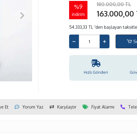
180.000,00 TL
%9
163.000,00
indirim
54.333,33 TL 'den başlayan taksitle
S
Hızlı Gönderi
Güve
ye Et
Yorum Yaz
Karşılaştır
Fiyat Alarmı
Tele