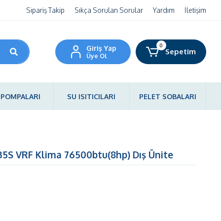
Sipariş Takip
Sıkça Sorulan Sorular
Yardım
İletişim
0
Giriş Yap
Sepetim
Üye Ol
I POMPALARI
SU ISITICILARI
PELET SOBALARI
35S VRF Klima 76500btu(8hp) Dış Ünite