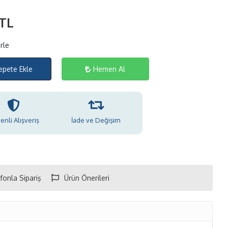
 TL
rle
epete Ekle
Hemen Al
nli Alışveriş
İade ve Değişim
fonla Sipariş
Ürün Önerileri