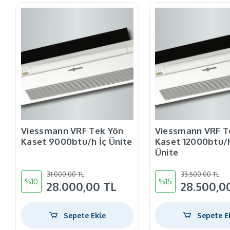
Viessmann VRF Tek Yön
Viessmann VRF T
Kaset 9000btu/h İç Ünite
Kaset 12000btu/h
Ünite
31.000,00 TL
33.500,00 TL
%10
%15
28.000,00 TL
28.500,0
Sepete Ekle
Sepete E