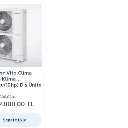
nn Vito Clima
F Klima
u(10hp) Dış Ünite
.000,00 TL
2.000,00 TL
Sepete Ekle