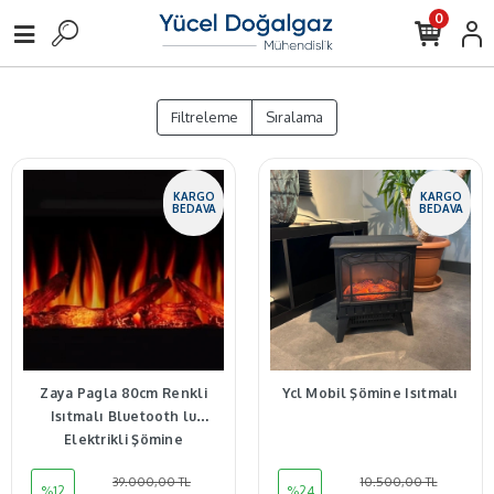
0
Filtreleme
Sıralama
KARGO
KARGO
BEDAVA
BEDAVA
Zaya Pagla 80cm Renkli
Ycl Mobil Şömine Isıtmalı
Isıtmalı Bluetooth lu
Elektrikli Şömine
39.000,00 TL
10.500,00 TL
%12
%24