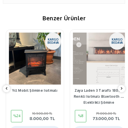
Benzer Ürünler
KARGO
KARGO
BEDAVA
BEDAVA
Ycl Mobil Şömine Isıtmalı
Zaya Laden 3 Taraflı 180cm
Renkli Isıtmalı Bluetooth lu
Elektrikli Şömine
10.500,00 TL
79.000,00 TL
%24
%8
8.000,00 TL
73.000,00 TL