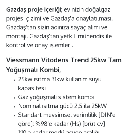
Gazdaş proje içeriği;
evinizin doğalgaz
projesi çizimi ve Gazdaş'a onaylatılması.
Gazdaş'tan sizin adınıza sayaç alımı ve
montajı. Gazdaş'tan yetkili mühendis ile
kontrol ve onay işlemleri.
Viessmann Vitodens Trend 25kw Tam
Yoğuşmalı Kombi,
25kw ısıtma 31kw kullanım suyu
kapasitesi
Gaz yoğuşmalı sistem kombi
Nominal ısıtma gücü 2,5 ila 25kW
Standart mevsimsel verimlilik [DIN'e
göre]: %98'e kadar (Hs) [brüt cv]
1:10'a kadar modülasyon aralığı