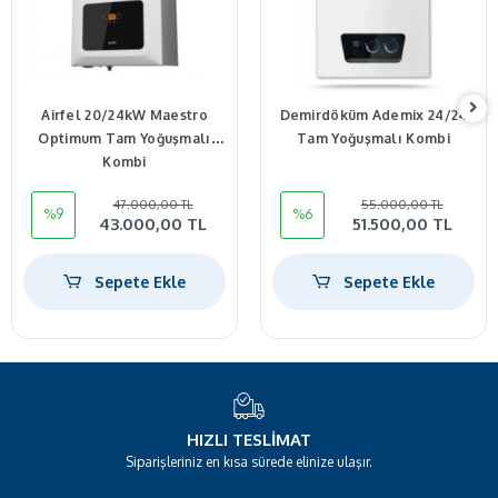
Airfel 20/24kW Maestro
Demirdöküm Ademix 24/24
Optimum Tam Yoğuşmalı
Tam Yoğuşmalı Kombi
Kombi
47.000,00 TL
55.000,00 TL
%9
%6
43.000,00 TL
51.500,00 TL
Sepete Ekle
Sepete Ekle
HIZLI TESLIMAT
Siparişleriniz en kısa sürede elinize ulaşır.