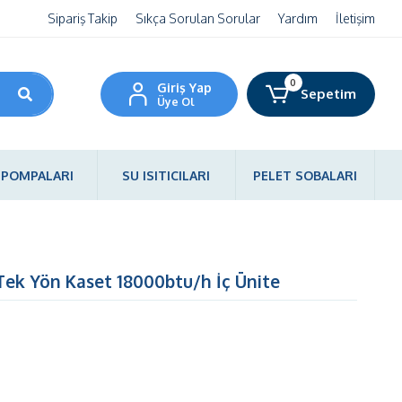
Sipariş Takip
Sıkça Sorulan Sorular
Yardım
İletişim
0
Giriş Yap
Sepetim
Üye Ol
I POMPALARI
SU ISITICILARI
PELET SOBALARI
Tek Yön Kaset 18000btu/h İç Ünite