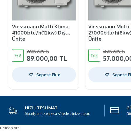
Viessmann Multi Klima
Viessmann Multi
41000btu/h(12kw) Dış
27000btu/h(8kw)
Ünite
Ünite
98.000,00 TL
65.000,00 TL
%9
%12
89.000,00 TL
57.000,0
Sepete Ekle
Sepete E
HIZLI TESLIMAT
GÜ
Siparişleriniz en kısa sürede elinize ulaşır.
Gü
Hemen Ara