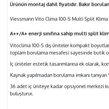
Ürünün montaj dahil fiyatıdır. Bakır borulam
Viessmann Vito Clima 100-S Multi Split Klim
A++/A+ enerji sınıfına sahip multi split klim
Vitoclima 100-S dış üniteler kompakt boyutlar
toplam borulama mesafesi sayesinde butik otel
İç üniteler estetik tasarımlarına ek olarak, 
Kaynak yapılmadan borulama imkanı tanıyan V
36 adet iç üniteye kadar opsiyonel merkezi ku
buluşturur.