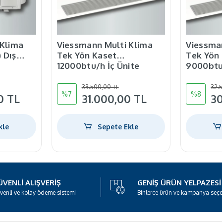
 Klima
Viessmann Multi Klima
Viessma
 Dış
Tek Yön Kaset
Tek Yön
12000btu/h İç Ünite
9000btu/
33.500,00 TL
32.
%7
%8
0 TL
31.000,00 TL
3
kle
Sepete Ekle
VENLI ALIŞVERIŞ
GENIŞ ÜRÜN YELPAZESI
venli ve kolay ödeme sistemi
Binlerce ürün ve kampanya seç