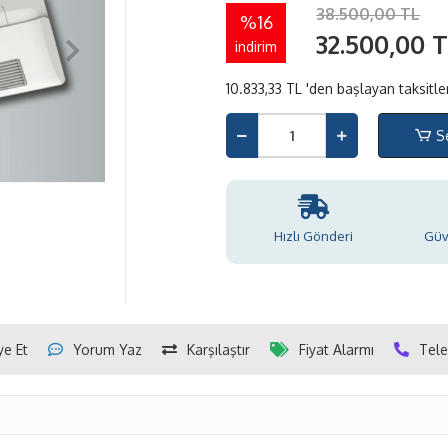
38.500,00 TL
%16
32.500,00 
indirim
10.833,33 TL 'den başlayan taksitle
S
Hızlı Gönderi
Güve
ye Et
Yorum Yaz
Karşılaştır
Fiyat Alarmı
Tele