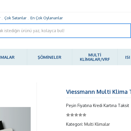
r
,
Çok Satanlar
,
En Çok Oylananlar
MULTİ
İMALAR
ŞÖMİNELER
IS
KLİMALAR/VRF
Viessmann Multi Klima 
Peşin Fiyatına Kredi Kartına Taksit
Kategori:
Multi Klimalar