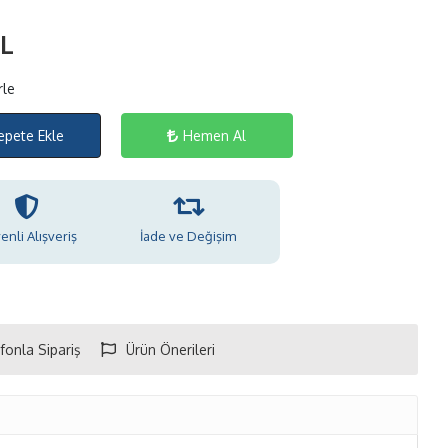
TL
rle
epete Ekle
Hemen Al
nli Alışveriş
İade ve Değişim
fonla Sipariş
Ürün Önerileri